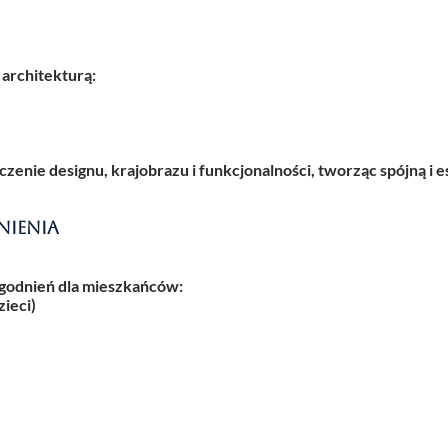
architekturą:
zenie designu, krajobrazu i funkcjonalności, tworząc spójną i 
nienia
ogodnień dla mieszkańców:
zieci)