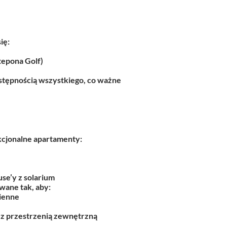
ię:
stepona Golf)
dostępnością wszystkiego, co ważne
kcjonalne apartamenty:
se’y z solarium
wane tak, aby:
ienne
 z przestrzenią zewnętrzną