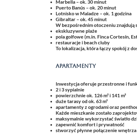
Marbella – ok. 30 minut
Puerto Banús – ok. 20 minut
Lotnisko w Maladze – ok. 1 godzina
Gibraltar – ok. 45 minut
W bezpośrednim otoczeniu znajdują s
ekskluzywne plaże
pola golfowe (m.in. Finca Cortesín, E
restauracje i beach cluby
To lokalizacja, która łączy spokój z 
Apartamenty
Inwestycja oferuje przestronne i fun
2 i 3 sypialnie
powierzchnie ok. 126 m² i 141 m²
duże tarasy od ok. 63 m²
apartamenty z ogrodami oraz penthou
Każde mieszkanie zostało zaprojekto
maksymalnie wykorzystać światło dz
zapewnić komfort i prywatność
stworzyć płynne połączenie wnętrza