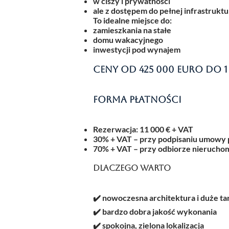
w ciszy i prywatności
ale z dostępem do pełnej infrastruktu
To idealne miejsce do:
zamieszkania na stałe
domu wakacyjnego
inwestycji pod wynajem
Ceny od 425 000 euro do 1
Forma płatności
Rezerwacja: 11 000 € + VAT
30% + VAT
– przy podpisaniu umowy 
70% + VAT
– przy odbiorze nieruchom
Dlaczego warto
✔️ nowoczesna architektura i duże ta
✔️ bardzo dobra jakość wykonania
✔️ spokojna, zielona lokalizacja