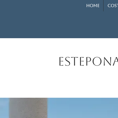
HOME
COST
Estepon