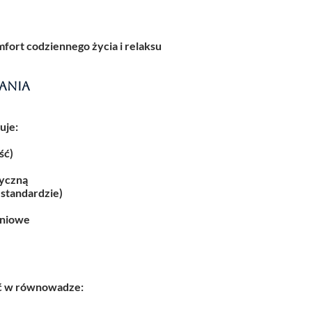
ort codziennego życia i relaksu
ania
uje:
ść)
tyczną
standardzie)
eniowe
żyć w równowadze: