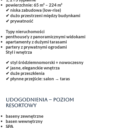
powierzchnie:
65 m² – 224 m²
✔ niska zabudowa (low-rise)
✔ dużo przestrzeni między budynkami
✔ prywatność
Typy nieruchomości
penthouse’y z panoramicznymi widokami
apartamenty z dużymi tarasami
partery z prywatnymi ogrodami
Styl i wnętrza
✔ styl śródziemnomorski + nowoczesny
✔ jasne, eleganckie wnętrza
✔ duże przeszklenia
✔ płynne przejście: salon → taras
Udogodnienia – poziom
resortowy
baseny zewnętrzne
basen wewnętrzny
SPA