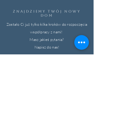
ZNAJDZIEMY TWÓJ NOWY
DOM
Zostało Ci już tylko kilka kroków do rozpoczęcia
współpracy z nami!
Masz jakieś pytania?
Napisz do nas!
Odpowiemy szybko i bez zobowiązań.
Pomagamy bezpiecznie kupić
nieruchomość w Hiszpanii.
Imię
Nazwisko