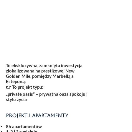
To ekskluzywna, zamknięta inwestycja
zlokalizowana na prestiżowej
New
Golden Mile
, pomiędzy Marbellą a
Esteponą.
👉 To projekt typu:
„private oasis” – prywatna oaza spokoju i
stylu życia
Projekt i apartamenty
86 apartamentów
1, 2 i 3 sypialnie