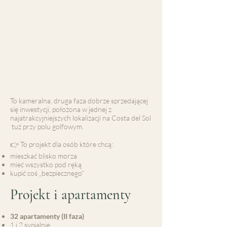
To kameralna, druga faza dobrze sprzedającej
się inwestycji, położona w jednej z
najatrakcyjniejszych lokalizacji na Costa del Sol
tuż przy polu golfowym.
👉 To projekt dla osób które chcą:
mieszkać blisko morza
mieć wszystko pod ręką
kupić coś „bezpiecznego”
Projekt i apartamenty
32 apartamenty (II faza)
1 i 2 sypialnie