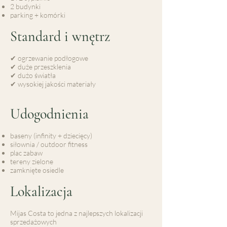
2 budynki
parking + komórki
Standard i wnętrz
✔ ogrzewanie podłogowe
✔ duże przeszklenia
✔ dużo światła
✔ wysokiej jakości materiały
Udogodnienia
baseny (infinity + dziecięcy)
siłownia / outdoor fitness
plac zabaw
tereny zielone
zamknięte osiedle
Lokalizacja
Mijas Costa to jedna z najlepszych lokalizacji
sprzedażowych