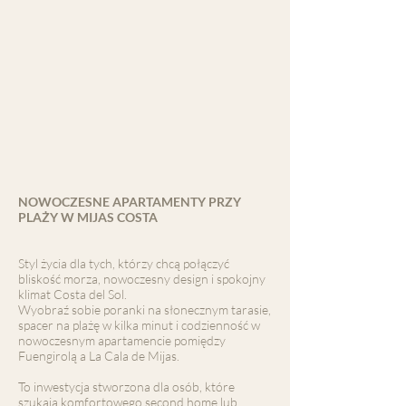
NOWOCZESNE APARTAMENTY PRZY
PLAŻY W MIJAS COSTA
Styl życia dla tych, którzy chcą połączyć
bliskość morza, nowoczesny design i spokojny
klimat Costa del Sol.
Wyobraź sobie poranki na słonecznym tarasie,
spacer na plażę w kilka minut i codzienność w
nowoczesnym apartamencie pomiędzy
Fuengirolą a La Cala de Mijas.
To inwestycja stworzona dla osób, które
szukają komfortowego second home lub