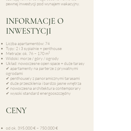
pewnej inwestycji pod wynajem wakacyjny.
INFORMACJE O
INWESTYCJI
Liczba apartamentów: 74
Typy: 2 i 3 sypialnie + penthouse
Metraże: ok. 76 – 170 m²
Widoki: morze / góry / ogrody
Układ: nowoczesne open space + duże tarasy
✔ apartamenty na parterze z prywatnymi
ogrodami
✔ penthouse’y z panoramicznymi tarasami
✔ duże przeszklenia i bardzo jasne wnętrza
✔ nowoczesna architektura contemporary
✔ wysoki standard energooszczędny
CENY
od ok. 395.000 € – 750.000 €