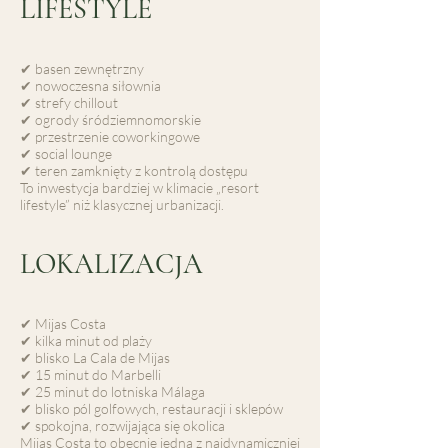
LIFESTYLE
✔ basen zewnętrzny
✔ nowoczesna siłownia
✔ strefy chillout
✔ ogrody śródziemnomorskie
✔ przestrzenie coworkingowe
✔ social lounge
✔ teren zamknięty z kontrolą dostępu
To inwestycja bardziej w klimacie „resort
lifestyle” niż klasycznej urbanizacji.
LOKALIZACJA
✔ Mijas Costa
✔ kilka minut od plaży
✔ blisko La Cala de Mijas
✔ 15 minut do Marbelli
✔ 25 minut do lotniska Málaga
✔ blisko pól golfowych, restauracji i sklepów
✔ spokojna, rozwijająca się okolica
Mijas Costa to obecnie jedna z najdynamiczniej