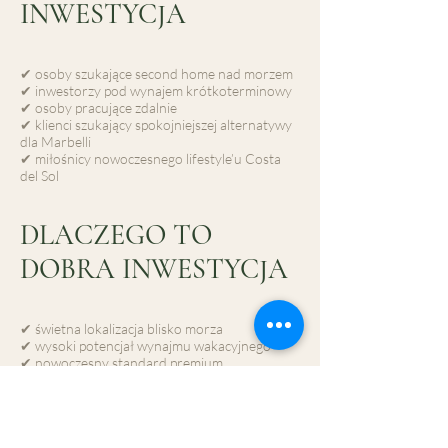
INWESTYCJA
✔ osoby szukające second home nad morzem
✔ inwestorzy pod wynajem krótkoterminowy
✔ osoby pracujące zdalnie
✔ klienci szukający spokojniejszej alternatywy
dla Marbelli
✔ miłośnicy nowoczesnego lifestyle’u Costa
del Sol
DLACZEGO TO
DOBRA INWESTYCJA
✔ świetna lokalizacja blisko morza
✔ wysoki potencjał wynajmu wakacyjnego
✔ nowoczesny standard premium
✔ bardzo dobra relacja jakości do ceny
✔ Mijas Costa stale rośnie cenowo