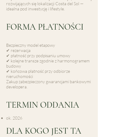
rozwijających się lokalizacji Costa del Sol —
idealna pod inwestycję i lifestyle.
FORMA PŁATNOŚCI
Bezpieczny model etapowy
✔ rezerwacja
✔ płatność przy podpisaniu umowy
✔ kolejne transze zgodnie z harmonogramem
budowy
✔ końcowa płatność przy odbiorze
nieruchomości
Zakup zabezpieczony gwarancjami bankowymi
developera.
TERMIN ODDANIA
ok. 2026
DLA KOGO JEST TA