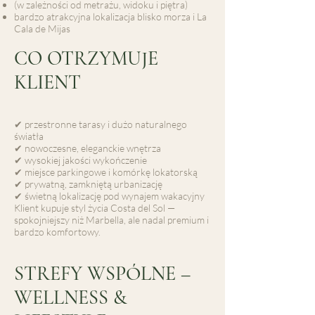
(w zależności od metrażu, widoku i piętra)
bardzo atrakcyjna lokalizacja blisko morza i La
Cala de Mijas
CO OTRZYMUJE
KLIENT
✔ przestronne tarasy i dużo naturalnego
światła
✔ nowoczesne, eleganckie wnętrza
✔ wysokiej jakości wykończenie
✔ miejsce parkingowe i komórkę lokatorską
✔ prywatną, zamkniętą urbanizację
✔ świetną lokalizację pod wynajem wakacyjny
Klient kupuje styl życia Costa del Sol —
spokojniejszy niż Marbella, ale nadal premium i
bardzo komfortowy.
STREFY WSPÓLNE –
WELLNESS &