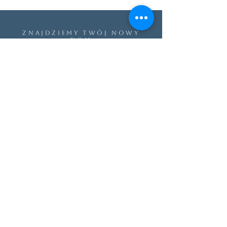
ZNAJDZIEMY TWÓJ NOWY
DOM
Zostało Ci już tylko kilka kroków do rozpoczęcia
współpracy z nami!
Masz jakieś pytania?
Napisz do nas!
Odpowiemy szybko i bez zobowiązań.
Pomagamy bezpiecznie kupić
nieruchomość w Hiszpanii.
Imię
Nazwisko