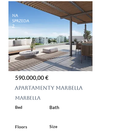
Na
sprzeda
ż
590.000,00 €
Apartamenty Marbella
Marbella
Bed
Bath
Size
Floors